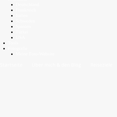
Deutschland
Frankreich
Italien
Schweden
Spanien
Türkei
USA
Tools
Fotografie
Meine Foto-Website
Startseite
Über mich & den Blog
Reiseziele