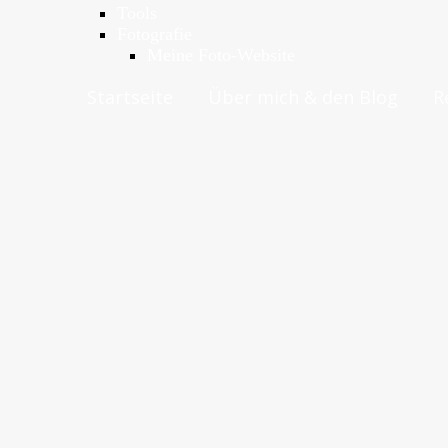
Tools
Fotografie
Meine Foto-Website
Startseite
Über mich & den Blog
R