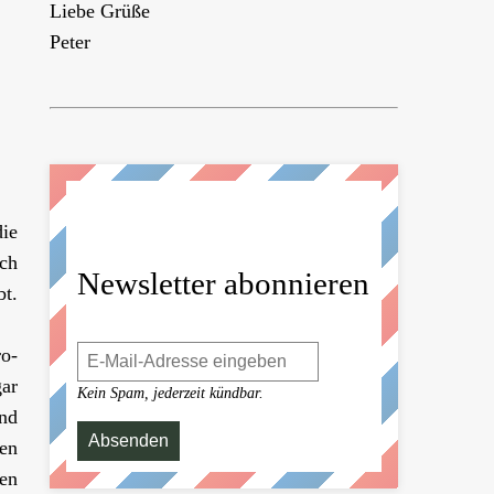
Liebe Grüße
Peter
die
ch
Newsletter abonnieren
bt.
ro-
gar
Kein Spam, jederzeit kündbar.
nd
en
hen