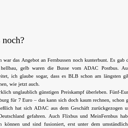
s noch?
en war das Angebot an Fernbussen noch kunterbunt. Es gab 
 hellbau, gelb waren die Busse vom ADAC Postbus. Au
eitet, ich glaube sogar, dass es BLB schon am längsten gi
en, wie jetzt auch.
klich unglaublich günstigen Preiskampf überleben. Fünf-Eu
burg für 7 Euro – das kann sich doch kaum rechnen, schon 
hließlich hat sich ADAC aus dem Geschäft zurückgezogen u
 Deutschland gefahren. Auch Flixbus und MeinFernbus hab
ren können und sind fusioniert, erst unter dem umständlic