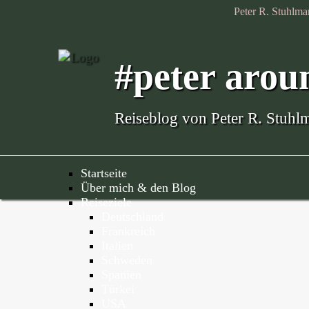
Peter R. Stuhlman
#peter arou
Reiseblog von Peter R. Stuhl
Startseite
Über mich & den Blog
Reiseziele
Deutschland
Frankreich
Italien
Schweden
Spanien
Türkei
USA