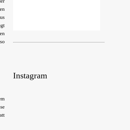
er
en
us
gt
nen
lso
Instagram
dem
se
att