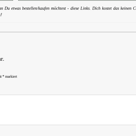
nn Du etwas bestellen/kaufen möchtest - diese Links. Dich kostet das keinen C
k!
r.
it
*
markiert