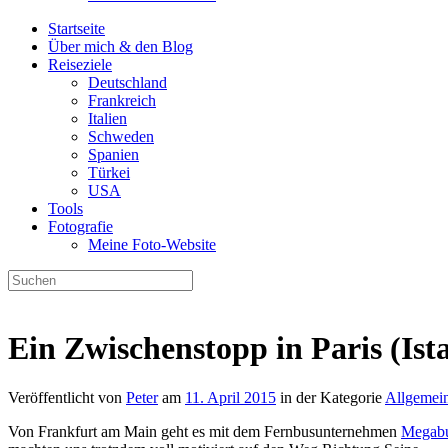
Startseite
Über mich & den Blog
Reiseziele
Deutschland
Frankreich
Italien
Schweden
Spanien
Türkei
USA
Tools
Fotografie
Meine Foto-Website
Ein Zwischenstopp in Paris (Ist
Veröffentlicht von
Peter
am
11. April 2015
in der Kategorie
Allgemei
Von Frankfurt am Main geht es mit dem Fernbusunternehmen
Megab