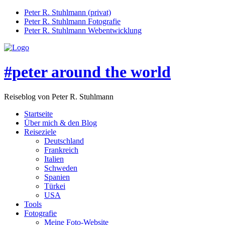
Peter R. Stuhlmann (privat)
Peter R. Stuhlmann Fotografie
Peter R. Stuhlmann Webentwicklung
#peter around the world
Reiseblog von Peter R. Stuhlmann
Startseite
Über mich & den Blog
Reiseziele
Deutschland
Frankreich
Italien
Schweden
Spanien
Türkei
USA
Tools
Fotografie
Meine Foto-Website