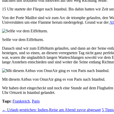
machten uns trotzdem voll motiviert auf den Weg Richtung Seine.
15 Uhr startete der Flieger nach Istanbul. Bis dahin hatten wir Zeit u
Von der Porte Maillot sind wir zum Arc de triomphe gelaufen, den 
Universitäten um eine Flamme herum niedergelegt. Grund war der
Ab
Selfie vor dem Eiffelturm.
Danach sind wir zum Eiffelturm gelaufen, und dann an der Seine entl
besteigen, und so einen, an diesem verregneten Tag nicht ganz perfekt
war, waren die unglaublich langen Warteschlangen sowohl vor dem Ei
lange Anstehen entschieden und sind weiter die Seine entlang Richt
Mit diesem Airbus von OnurAir ging es von Paris nach Istanbul.
Wir haben dort eingecheckt und noch eine Stunde auf dem Flughafen 
Uhr Ortszeit in Istanbul gelandet.
Tags:
Frankreich
,
Paris
←
Urlaub gestrichen: Indien-Reise am Abend zuvor abgesagt
5 Tipps