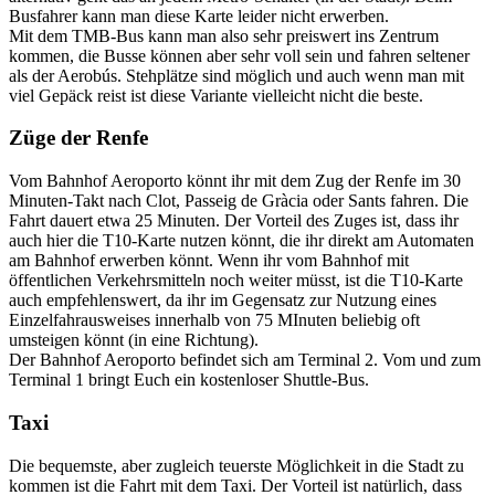
Busfahrer kann man diese Karte leider nicht erwerben.
Mit dem TMB-Bus kann man also sehr preiswert ins Zentrum
kommen, die Busse können aber sehr voll sein und fahren seltener
als der Aerobús. Stehplätze sind möglich und auch wenn man mit
viel Gepäck reist ist diese Variante vielleicht nicht die beste.
Züge der Renfe
Vom Bahnhof Aeroporto könnt ihr mit dem Zug der
Renfe
im 30
Minuten-Takt nach Clot, Passeig de Gràcia oder Sants fahren. Die
Fahrt dauert etwa 25 Minuten. Der Vorteil des Zuges ist, dass ihr
auch hier die T10-Karte nutzen könnt, die ihr direkt am Automaten
am Bahnhof erwerben könnt. Wenn ihr vom Bahnhof mit
öffentlichen Verkehrsmitteln noch weiter müsst, ist die T10-Karte
auch empfehlenswert, da ihr im Gegensatz zur Nutzung eines
Einzelfahrausweises innerhalb von 75 MInuten beliebig oft
umsteigen könnt (in eine Richtung).
Der Bahnhof Aeroporto befindet sich am Terminal 2. Vom und zum
Terminal 1 bringt Euch ein kostenloser Shuttle-Bus.
Taxi
Die bequemste, aber zugleich teuerste Möglichkeit in die Stadt zu
kommen ist die Fahrt mit dem Taxi. Der Vorteil ist natürlich, dass