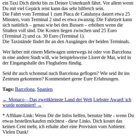
ein Taxi Dich direkt bis zu Deiner Unterkunft fährt. Vor allem wenn
Du mit viel Gepäck reist kann das sehr hilfreich sein.
Die Fahrt vom Terminal 1 zum Placa de Catalunya dauert etwa 25
Minuten, vom Terminal 2 sind es etwa zwanzig. Die Fahrtzeit kann
sich natürlich – genau wie bei den Bussen – erhöhen wenn die
Straßen voll sind. Die Kosten liegen zwischen und 25 Euro
(Terminal 2) und ca. 30 Euro (Terminal 1).
Die Taxistände findet ihr an den Ausgängen der beiden Terminals.
Wer lieber mit einem Mietwagen unterwegs ist oder von Barcelona
in eine andere Stadt will, wie beispielsweise Lloret de Mar, wird in
der Eingangshalle des Flughafens fündig.
Seid ihr auch schonmal nach Barcelona geflogen? Wie seid ihr ins
Zentrum gekommen? Kommentiert gerne Eure Erfahrungen.
Tags:
Barcelona
,
Spanien
←
Monaco – Das zweitkleinste Land der Welt
Liebster Award: ich
wurde nominiert!
→
*
Affiliate-Link:
Wenn Dir die Infos helfen, benutze bitte - wenn Du
etwas bestellen/kaufen möchtest - diese Links. Dich kostet das
keinen Cent mehr, ich erhalte aber eine Provision vom Anbieter.
Vielen Dank!