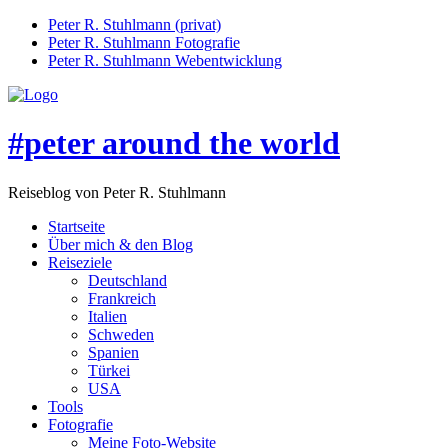
Peter R. Stuhlmann (privat)
Peter R. Stuhlmann Fotografie
Peter R. Stuhlmann Webentwicklung
#peter around the world
Reiseblog von Peter R. Stuhlmann
Startseite
Über mich & den Blog
Reiseziele
Deutschland
Frankreich
Italien
Schweden
Spanien
Türkei
USA
Tools
Fotografie
Meine Foto-Website