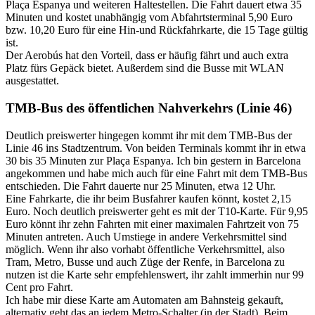
Plaça Espanya und weiteren Haltestellen. Die Fahrt dauert etwa 35
Minuten und kostet unabhängig vom Abfahrtsterminal 5,90 Euro
bzw. 10,20 Euro für eine Hin-und Rückfahrkarte, die 15 Tage gültig
ist.
Der Aerobús hat den Vorteil, dass er häufig fährt und auch extra
Platz fürs Gepäck bietet. Außerdem sind die Busse mit WLAN
ausgestattet.
TMB-Bus des öffentlichen Nahverkehrs (Linie 46)
Deutlich preiswerter hingegen kommt ihr mit dem TMB-Bus der
Linie 46 ins Stadtzentrum. Von beiden Terminals kommt ihr in etwa
30 bis 35 Minuten zur Plaça Espanya. Ich bin gestern in Barcelona
angekommen und habe mich auch für eine Fahrt mit dem TMB-Bus
entschieden. Die Fahrt dauerte nur 25 Minuten, etwa 12 Uhr.
Eine Fahrkarte, die ihr beim Busfahrer kaufen könnt, kostet 2,15
Euro. Noch deutlich preiswerter geht es mit der T10-Karte. Für 9,95
Euro könnt ihr zehn Fahrten mit einer maximalen Fahrtzeit von 75
Minuten antreten. Auch Umstiege in andere Verkehrsmittel sind
möglich. Wenn ihr also vorhabt öffentliche Verkehrsmittel, also
Tram, Metro, Busse und auch Züge der
Renfe
, in Barcelona zu
nutzen ist die Karte sehr empfehlenswert, ihr zahlt immerhin nur 99
Cent pro Fahrt.
Ich habe mir diese Karte am Automaten am Bahnsteig gekauft,
alternativ geht das an jedem Metro-Schalter (in der Stadt). Beim