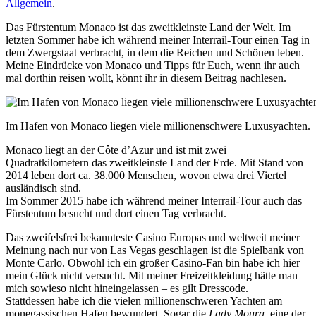
Allgemein
.
Das Fürstentum Monaco ist das zweitkleinste Land der Welt. Im
letzten Sommer habe ich während meiner Interrail-Tour einen Tag in
dem Zwergstaat verbracht, in dem die Reichen und Schönen leben.
Meine Eindrücke von Monaco und Tipps für Euch, wenn ihr auch
mal dorthin reisen wollt, könnt ihr in diesem Beitrag nachlesen.
Im Hafen von Monaco liegen viele millionenschwere Luxusyachten.
Monaco liegt an der Côte d’Azur und ist mit zwei
Quadratkilometern das zweitkleinste Land der Erde. Mit Stand von
2014 leben dort ca. 38.000 Menschen, wovon etwa drei Viertel
ausländisch sind.
Im Sommer 2015 habe ich während meiner Interrail-Tour auch das
Fürstentum besucht und dort einen Tag verbracht.
Das zweifelsfrei bekannteste Casino Europas und weltweit meiner
Meinung nach nur von Las Vegas geschlagen ist die Spielbank von
Monte Carlo. Obwohl ich ein großer Casino-Fan bin habe ich hier
mein Glück nicht versucht. Mit meiner Freizeitkleidung hätte man
mich sowieso nicht hineingelassen – es gilt Dresscode.
Stattdessen habe ich die vielen millionenschweren Yachten am
monegassischen Hafen bewundert. Sogar die
Lady Moura
, eine der