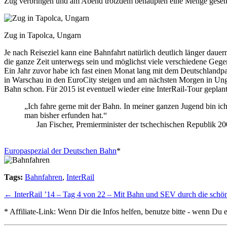
Zug verbringen und am Abend trotzdem behaupten eine Menge geseh
Zug in Tapolca, Ungarn
Je nach Reiseziel kann eine Bahnfahrt natürlich deutlich länger dauer
die ganze Zeit unterwegs sein und möglichst viele verschiedene Gege
Ein Jahr zuvor habe ich fast einen Monat lang mit dem Deutschlan
in Warschau in den EuroCity steigen und am nächsten Morgen in Ungar
Bahn schon. Für 2015 ist eventuell wieder eine InterRail-Tour geplan
„Ich fahre gerne mit der Bahn. In meiner ganzen Jugend bin ich 
man bisher erfunden hat.“
Jan Fischer, Premierminister der tschechischen Republik 2
Europaspezial der Deutschen Bahn
*
Tags:
Bahnfahren
,
InterRail
←
InterRail ’14 – Tag 4 von 22 – Mit Bahn und SEV durch die schö
*
Affiliate-Link:
Wenn Dir die Infos helfen, benutze bitte - wenn Du e