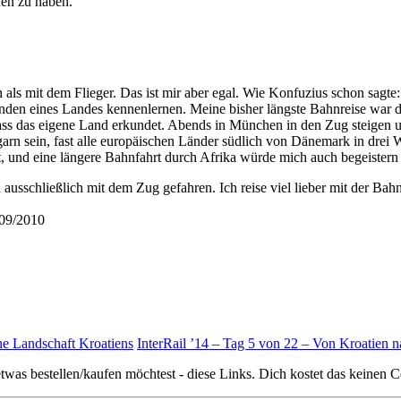
en zu haben.
n als mit dem Flieger. Das ist mir aber egal. Wie Konfuzius schon sagt
nden eines Landes kennenlernen. Meine bisher längste Bahnreise war di
dpass das eigene Land erkundet. Abends in München in den Zug steig
n sein, fast alle europäischen Länder südlich von Dänemark in drei Woc
t, und eine längere Bahnfahrt durch Afrika würde mich auch begeistern –
ausschließlich mit dem Zug gefahren. Ich reise viel lieber mit der Bahn
009/2010
ne Landschaft Kroatiens
InterRail ’14 – Tag 5 von 22 – Von Kroatien 
twas bestellen/kaufen möchtest - diese Links. Dich kostet das keinen C