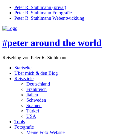
Peter R. Stuhlmann (privat)
Peter R. Stuhlmann Fotografie
Peter R. Stuhlmann Webentwicklung
#peter around the world
Reiseblog von Peter R. Stuhlmann
Startseite
Über mich & den Blog
Reiseziele
Deutschland
Frankreich
Italien
Schweden
Spanien
Türkei
USA
Tools
Fotografie
Meine Foto-Website