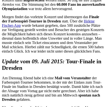
Konzert dann
abgebrochen
werden muss. So zog sie ihre Zugabe
Atemlos
vor. Die Stimmung bei den
60.000 Fans im ausverkauften
Olympiastadion
war trotz allem hervorragend.
Morgen findet das vorletzte Konzert und übermorgen das
Finale
der Farbenspiel-Tournee in Dresden
statt. Über die
Helene
Fischer-App
wurde bekannt gegeben, dass 500 zusätzliche Plätze
zur Verfügung gestellt werden und Besucher des gestrigen Konzerts
die Möglichkeit haben sich dieses Konzert kostenlos anzusehen –
diesmal dann hoffentlich ohne Unwetter und in voller Länge. Man
musste einfach sein Ticket einscannen und dem Veranstalter per
Mail schicken. Hierbei zählt nur Schnelligkeit, die ersten 500 haben
einfach Glück. Ich war leider nicht unter diesen glücklichen Fans.
Update vom 09. Juli 2015:
Tour-Finale in
Dresden
Am Dienstag Abend habe ich eine
Mail vom Veranstalter
der
Farbenspiel-Tournee bekommen, in der mir der Einlass zum Tour-
Finale im Stadion in Dresden bestätigt wurde. Damit hätte ich nach
der Absage vom Vortag gar nicht mehr gerechnet. Aber ich habe
mich natürlich riesig gefreut und bin am Mittwoch
spontan nach
Dresden
gefahren.