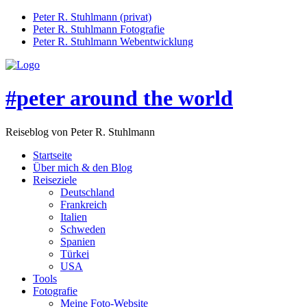
Peter R. Stuhlmann (privat)
Peter R. Stuhlmann Fotografie
Peter R. Stuhlmann Webentwicklung
#peter around the world
Reiseblog von Peter R. Stuhlmann
Startseite
Über mich & den Blog
Reiseziele
Deutschland
Frankreich
Italien
Schweden
Spanien
Türkei
USA
Tools
Fotografie
Meine Foto-Website