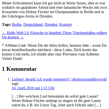
Meine Schwärmerei kann ich gar nicht in Worte fassen, aber es war
wirklich ein grandioser Abend und eine fantastische Woche mit zwei
Konzerten von Helene Fischer im Olympiastadion in Berlin und in
der Glücksgas-Arena in Dresden.
Tags:
Berlin
,
Deutschland
,
Dresden
,
Konzert
←
Hallo Welt 2.0
Abzocke in Istanbul: Diese Touristenfallen solltest
Du kennen
→
*
Affiliate-Link:
Wenn Dir die Infos helfen, benutze bitte - wenn Du
etwas bestellen/kaufen möchtest - diese Links. Dich kostet das
keinen Cent mehr, ich erhalte aber eine Provision vom Anbieter.
Vielen Dank!
1 Kommentar
Liebster Award: ich wurde nominiert! | #peteraroundtheworld
sagt:
16. April 2016 um 1:11 Uhr
[…] Bei welchem Lied bekommst du sofort gute Laune?
Wenn Helene Fischer anfängt zu singen ist die gute Laune
sofort da, z.B. bei Unser Tag. Aber auch Felicità oder […]