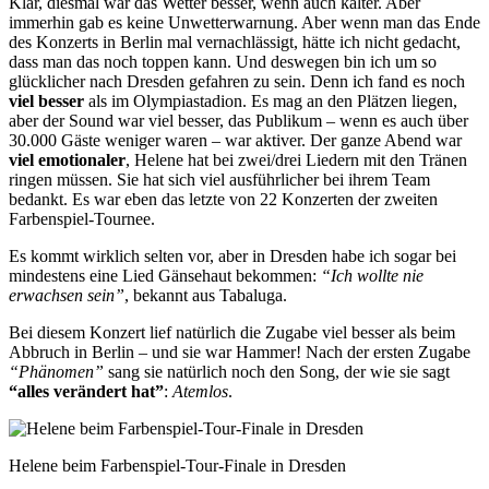
Klar, diesmal war das Wetter besser, wenn auch kälter. Aber
immerhin gab es keine Unwetterwarnung. Aber wenn man das Ende
des Konzerts in Berlin mal vernachlässigt, hätte ich nicht gedacht,
dass man das noch toppen kann. Und deswegen bin ich um so
glücklicher nach Dresden gefahren zu sein. Denn ich fand es noch
viel besser
als im Olympiastadion. Es mag an den Plätzen liegen,
aber der Sound war viel besser, das Publikum – wenn es auch über
30.000 Gäste weniger waren – war aktiver. Der ganze Abend war
viel emotionaler
, Helene hat bei zwei/drei Liedern mit den Tränen
ringen müssen. Sie hat sich viel ausführlicher bei ihrem Team
bedankt. Es war eben das letzte von 22 Konzerten der zweiten
Farbenspiel-Tournee.
Es kommt wirklich selten vor, aber in Dresden habe ich sogar bei
mindestens eine Lied Gänsehaut bekommen:
“Ich wollte nie
erwachsen sein”
, bekannt aus Tabaluga.
Bei diesem Konzert lief natürlich die Zugabe viel besser als beim
Abbruch in Berlin – und sie war Hammer! Nach der ersten Zugabe
“Phänomen”
sang sie natürlich noch den Song, der wie sie sagt
“alles verändert hat”
:
Atemlos
.
Helene beim Farbenspiel-Tour-Finale in Dresden