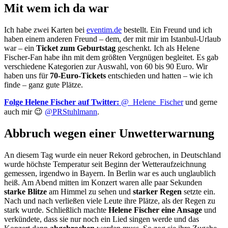
Mit wem ich da war
Ich habe zwei Karten bei
eventim.de
bestellt. Ein Freund und ich
haben einem anderen Freund – dem, der mit mir im Istanbul-Urlaub
war – ein
Ticket zum Geburtstag
geschenkt. Ich als Helene
Fischer-Fan habe ihn mit dem größten Vergnügen begleitet. Es gab
verschiedene Kategorien zur Auswahl, von 60 bis 90 Euro. Wir
haben uns für
70-Euro-Tickets
entschieden und hatten – wie ich
finde – ganz gute Plätze.
Folge Helene Fischer auf Twitter:
@_Helene_Fischer
und gerne
auch mir 😉
@PRStuhlmann
.
Abbruch wegen einer Unwetterwarnung
An diesem Tag wurde ein neuer Rekord gebrochen, in Deutschland
wurde höchste Temperatur seit Beginn der Wetteraufzeichnung
gemessen, irgendwo in Bayern. In Berlin war es auch unglaublich
heiß. Am Abend mitten im Konzert waren alle paar Sekunden
starke Blitze
am Himmel zu sehen und
starker Regen
setzte ein.
Nach und nach verließen viele Leute ihre Plätze, als der Regen zu
stark wurde. Schließlich machte
Helene Fischer eine Ansage
und
verkündete, dass sie nur noch ein Lied singen werde und das