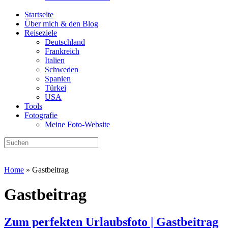
Startseite
Über mich & den Blog
Reiseziele
Deutschland
Frankreich
Italien
Schweden
Spanien
Türkei
USA
Tools
Fotografie
Meine Foto-Website
Home
»
Gastbeitrag
Gastbeitrag
Zum perfekten Urlaubsfoto | Gastbeitrag