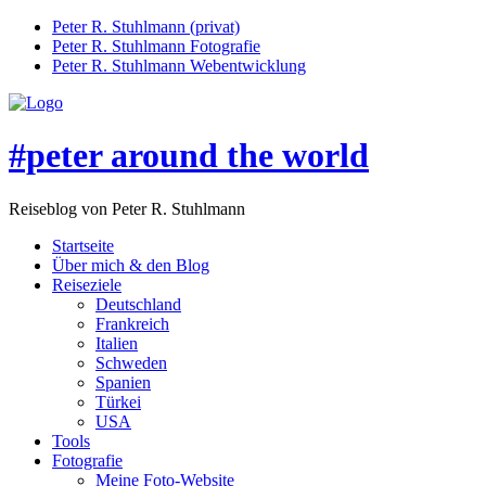
Peter R. Stuhlmann (privat)
Peter R. Stuhlmann Fotografie
Peter R. Stuhlmann Webentwicklung
#peter around the world
Reiseblog von Peter R. Stuhlmann
Startseite
Über mich & den Blog
Reiseziele
Deutschland
Frankreich
Italien
Schweden
Spanien
Türkei
USA
Tools
Fotografie
Meine Foto-Website